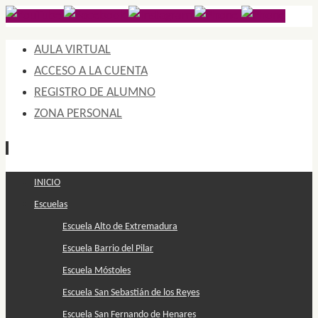
AULA VIRTUAL
ACCESO A LA CUENTA
REGISTRO DE ALUMNO
ZONA PERSONAL
Ir
INICIO
al
Escuelas
contenido
Escuela Alto de Extremadura
Escuela Barrio del Pilar
Escuela Móstoles
Escuela San Sebastián de los Reyes
Escuela San Fernando de Henares