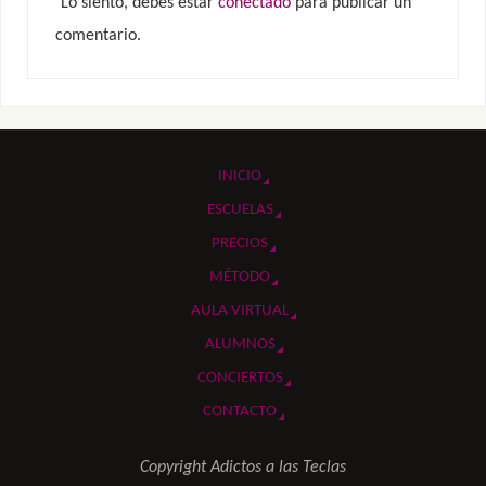
Lo siento, debes estar
conectado
para publicar un
comentario.
INICIO
ESCUELAS
PRECIOS
MÉTODO
AULA VIRTUAL
ALUMNOS
CONCIERTOS
CONTACTO
Copyright Adictos a las Teclas