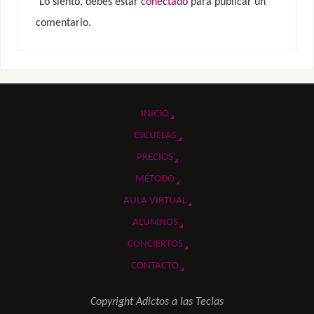
Lo siento, debes estar
conectado
para publicar un
comentario.
INICIO
ESCUELAS
PRECIOS
MÉTODO
AULA VIRTUAL
ALUMNOS
CONCIERTOS
CONTACTO
Copyright Adictos a las Teclas