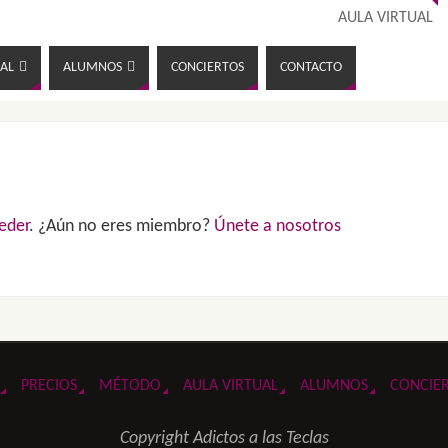
AULA VIRTUAL
AL
ALUMNOS
CONCIERTOS
CONTACTO
eder
. ¿Aún no eres miembro?
Únete a nosotros
PRECIOS
MÉTODO
AULA VIRTUAL
ALUMNOS
CONCIE
Copyright Adictos a las Teclas