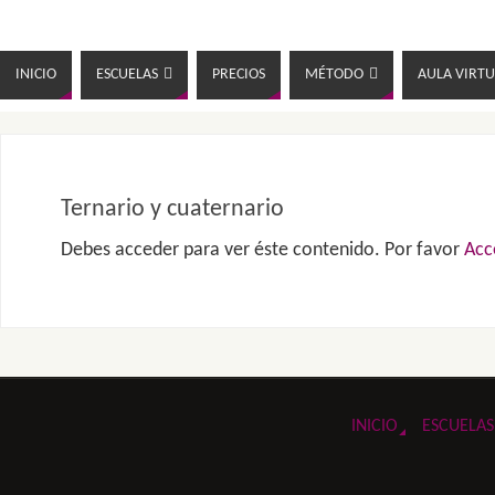
INICIO
ESCUELAS
PRECIOS
MÉTODO
AULA VIRTU
Ternario y cuaternario
Debes acceder para ver éste contenido. Por favor
Acc
INICIO
ESCUELAS