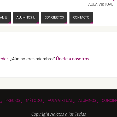
AULA VIRTUAL
AL
ALUMNOS
CONCIERTOS
CONTACTO
eder
. ¿Aún no eres miembro?
Únete a nosotros
PRECIOS
MÉTODO
AULA VIRTUAL
ALUMNOS
CONCIE
Copyright Adictos a las Teclas