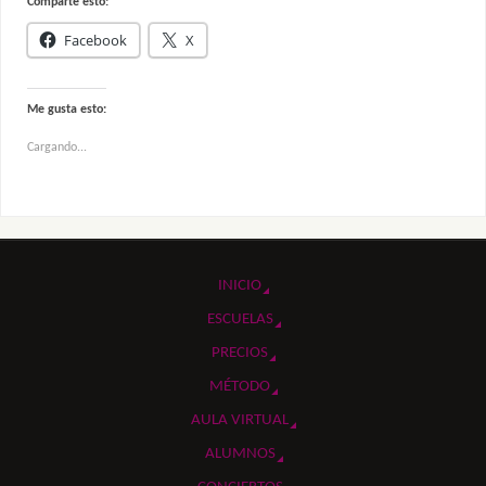
Comparte esto:
Facebook
X
Me gusta esto:
Cargando...
INICIO
ESCUELAS
PRECIOS
MÉTODO
AULA VIRTUAL
ALUMNOS