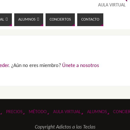
AULA VIRTUAL
AL
ALUMNOS
CONCIERTOS
CONTACTO
eder
. ¿Aún no eres miembro?
Únete a nosotros
PRECIOS
MÉTODO
AULA VIRTUAL
ALUMNOS
CONCIE
Copyright Adictos a las Teclas